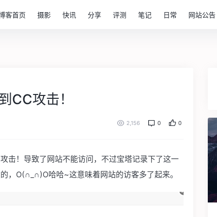
博客首页
摄影
快讯
分享
评测
笔记
日常
网站公告
！
到CC攻击！
2,156
0
0
C攻击！导致了网站不能访问，不过宝塔记录下了这一
，O(∩_∩)O哈哈~这意味着网站的访客多了起来。