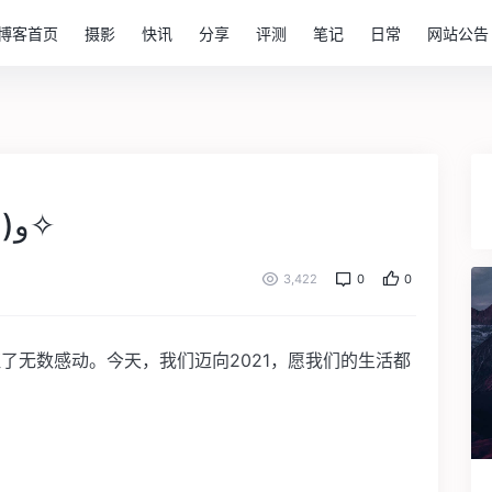
博客首页
摄影
快讯
分享
评测
笔记
日常
网站公告
2021新年快乐！✧٩(ˊωˋ*)و✧
3,422
0
0
证了无数感动。今天，我们迈向2021，愿我们的生活都