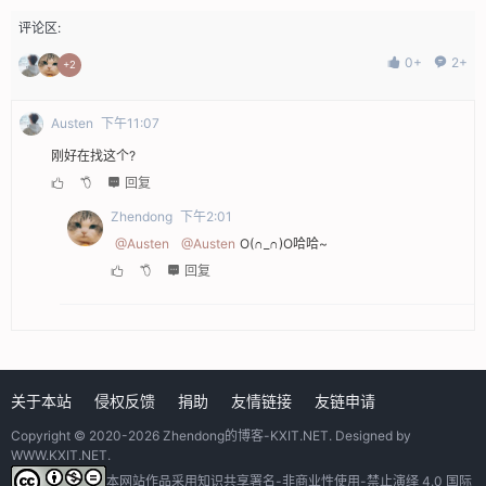
评论区:
0+
2+
+2
Austen
下午11:07
刚好在找这个?
回复
Zhendong
下午2:01
@Austen
@Austen
O(∩_∩)O哈哈~
回复
关于本站
侵权反馈
捐助
友情链接
友链申请
Copyright © 2020-2026
Zhendong的博客-KXIT.NET
. Designed by
WWW.KXIT.NET
.
本网站作品采用
知识共享署名-非商业性使用-禁止演绎 4.0 国际