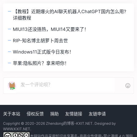
【教程】近期爆火的AI聊天机器人ChatGPT国内怎么用?
详细教程
MIUI13还没捂热，MIUI14又要来了！
RIP-知名博主胡萝卜周去世
Windows11正式版今日发布！
苹果:隐私照片？拿来吧你！
关于本站
侵权反馈
捐助
友情链接
友链申请
Copyright © 2020-2026
Zhendong的博客-KXIT.NET
. Designed by
WWW.KXIT.NET
.
本网站作品采用
知识共享署名-非商业性使用-禁止演绎 4.0 国际