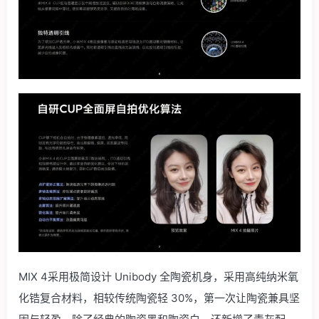
MIX 4采用极简设计 Unibody 全陶瓷机身，采用高纯纳米氧
化锆复合材料，相较传统陶瓷轻 30%，第一次让陶瓷兼具坚