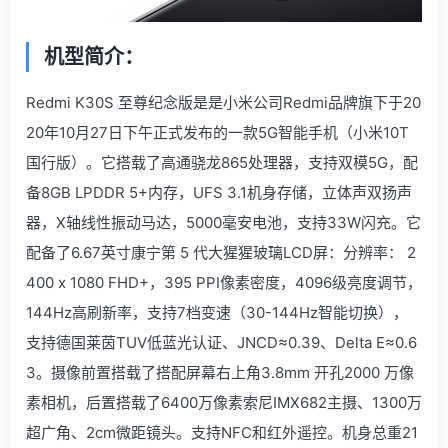
机型简介：
Redmi K30S 至尊纪念版是是小米公司Redmi品牌旗下于20
20年10月27日下午正式发布的一款5G智能手机（小米10T
国行版）。它搭载了高通骁龙865处理器，支持双模5G，配
备8GB LPDDR 5+内存，UFS 3.1机身存储，立体声双扬声
器，X轴线性振动马达，5000毫安电池，支持33W闪充。它
配备了6.67英寸康宁第 5 代大猩猩玻璃LCD屏：分辨率： 2
400 x 1080 FHD+，395 PPI像素密度，4096级亮度调节，
144Hz高刷新率，支持7档变速（30-144Hz智能切换），
支持德国莱茵TUV低蓝光认证、JNCD≈0.39、Delta E≈0.6
3。摄像前置搭载了搭配屏幕右上角3.8mm 开孔2000 万像
素相机，后置搭载了6400万像素索尼IMX682主摄、1300万
超广角、2cm微距镜头。支持NFC和红外遥控。机身总重21