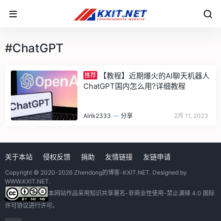
#ChatGPT
【教程】近期爆火的AI聊天机器人
推荐
ChatGPT国内怎么用?详细教程
Alrik2333
—
分享
2月 11, 2023
关于本站
侵权反馈
捐助
友情链接
友链申请
Copyright © 2020-2026
Zhendong的博客-KXIT.NET
. Designed by
WWW.KXIT.NET
.
本网站作品采用
知识共享署名-非商业性使用-禁止演绎 4.0 国际
许可协议
进行许可。