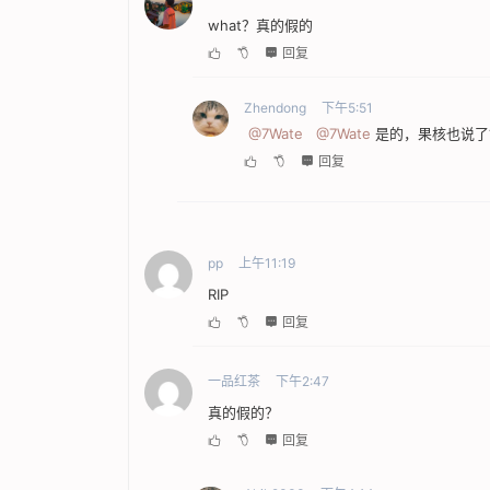
what？真的假的
回复
Zhendong
下午5:51
@7Wate
@7Wate
是的，果核也说了
回复
pp
上午11:19
RIP
回复
一品红茶
下午2:47
真的假的？
回复