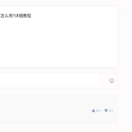
内怎么用?详细教程
0+
5+