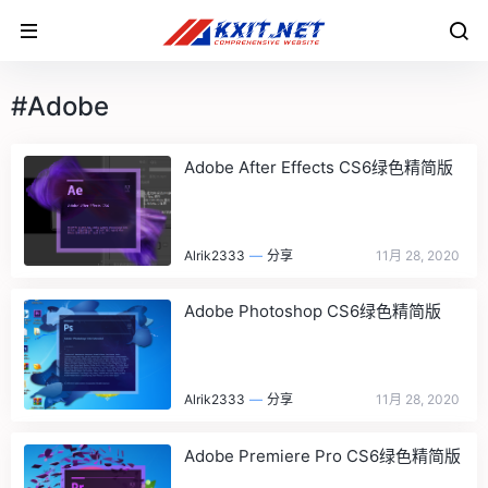
#Adobe
Adobe After Effects CS6绿色精简版
Alrik2333
—
分享
11月 28, 2020
Adobe Photoshop CS6绿色精简版
Alrik2333
—
分享
11月 28, 2020
Adobe Premiere Pro CS6绿色精简版