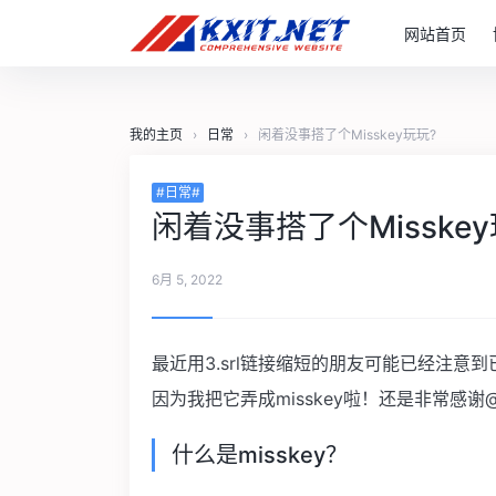
网站首页
我的主页
›
日常
›
闲着没事搭了个Misskey玩玩?
#日常#
闲着没事搭了个Misskey
6月 5, 2022
最近用3.srl链接缩短的朋友可能已经注意
因为我把它弄成misskey啦！还是非常感谢
什么是misskey？