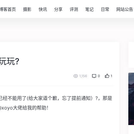
博客首页
摄影
快讯
分享
评测
笔记
日常
网站公告
玩玩?
1,156
0
1
到已经不能用了(给大家道个歉，忘了提前通知）?，那是
@xoyo大佬给我的帮助！