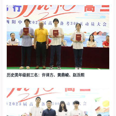
历史类年级前三名：许译方、黄鼎峻、赵泺熙