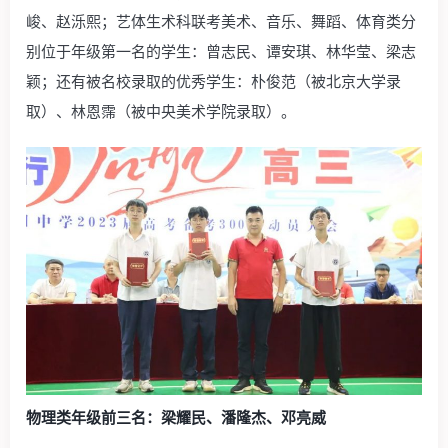
峻、赵泺熙；艺体生术科联考美术、音乐、舞蹈、体育类分
别位于年级第一名的学生：曾志民、谭安琪、林华莹、梁志
颖；还有被名校录取的优秀学生：朴俊范（被北京大学录
取）、林恩霈（被中央美术学院录取）。
物理类年级前三名：梁耀民、潘隆杰、邓亮威