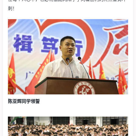
刺！
陈亚辉同学领誓