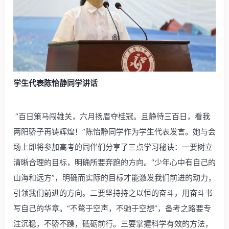
学生代表陈怡静同学讲话
“百日策马闯雄关，六月扬眉夺桂冠。且静待三百日，看我
两阳骄子再铸辉煌！”陈怡静同学作为学生代表发言。她与会
场上即将参加高考的同伴们分享了三点学习秘诀：一要树立
清晰合理的目标，明确所要奔跑的方向。“少年心中有自己的
山海和远方”，明确而实际的目标才能激发我们前进的动力，
引领我们前进的方向。二要坚持持之以恒的奋斗，用奋斗书
写自己的华章。“不鹜于空声，不驰于空想”，备考之路要专
注沉稳，不骄不躁，砥砺前行。三要掌握科学有效的方法，