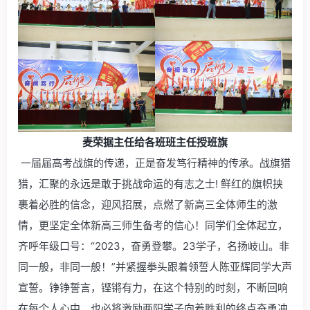
麦荣据主任给各班班主任授班旗
一届届高考战旗的传递，正是奋发笃行精神的传承。战旗猎
猎，汇聚的永远是敢于挑战命运的有志之士! 鲜红的旗帜挟
裹着必胜的信念，迎风招展，点燃了新高三全体师生的激
情，更坚定全体新高三师生备考的信心！同学们全体起立，
齐呼年级口号：“2023，奋勇登攀。23学子，名扬岐山。非
同一般，非同一般！”并紧握拳头跟着领誓人陈亚辉同学大声
宣誓。铮铮誓言，铿锵有力，在这个特别的时刻，不断回响
在每个人心中，也必将激励两阳学子向着胜利的终点奋勇冲