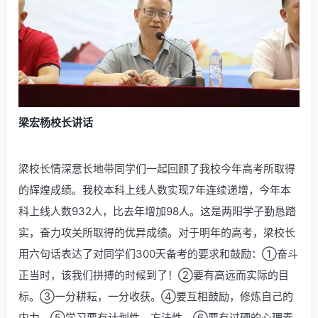
梁宏杨校长讲话
梁校长情深意长地带同学们一起回顾了我校今年高考所取得
的辉煌成绩。我校本科上线人数实现7年连续递增，今年本
科上线人数932人，比去年增加98人。这是两阳学子勤恳踏
实，奋力攻关所取得的优异成绩。对于明年的高考，梁校长
用六句话表达了对同学们300天备考的要求和鼓励：①奋斗
正当时，该我们拼搏的时候到了！②要有高远而实际的目
标。③一分耕耘，一分收获。④要互相鼓励，修炼自己的
内力。⑤学习要有计划性、方法性。⑥要有过硬的心理素