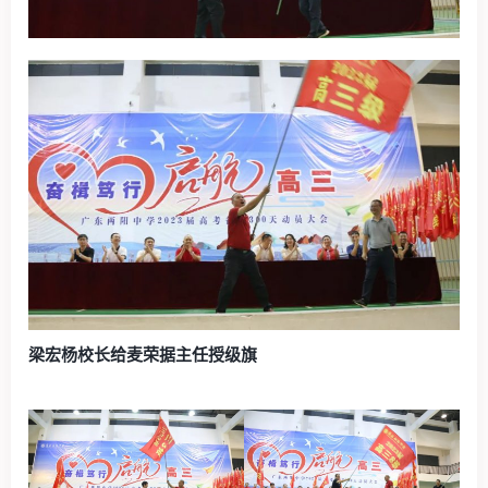
梁宏杨校长给麦荣据主任授级旗