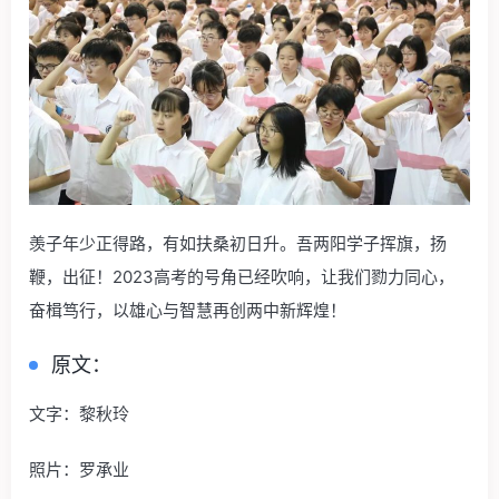
羡子年少正得路，有如扶桑初日升。吾两阳学子挥旗，扬
鞭，出征！2023高考的号角已经吹响，让我们勠力同心，
奋楫笃行，以雄心与智慧再创两中新辉煌！
原文：
文字：黎秋玲
照片：罗承业