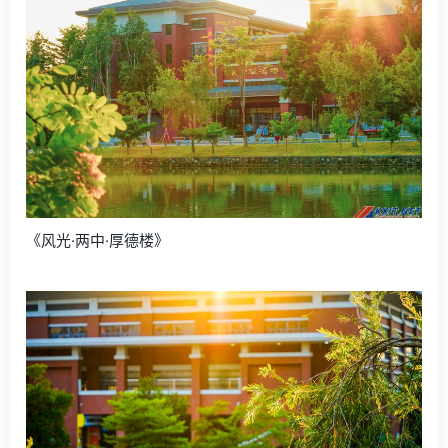
《风光·两中·厚德楼》