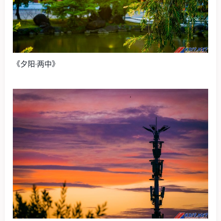
《夕阳·两中》