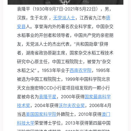
袁隆平
（1930年9月7日-2021年5月22日）
，男，
汉族，生于北京 ，
无党派人士
，江西省九江市
德
安县
人。享誉海内外的著名农业科学家，中国杂交
水稻事业的开创者和领导者，中国共产党的亲密朋
友，无党派人士的杰出代表，“共和国勋章”获得
者，湖南省政协原副主席，国家杂交水稻工程技术
研究中心原主任，中国工程院院士，被誉为“杂交
水稻之父” 。1953年毕业于
西南农学院
，1995年
被选为中国工程院院士，1999年中国科学院北京
天文台施密特CCD小行星项目组发现的一颗小行
星被命名为
袁隆平星
，2000年获得
国家最高科学
技术奖
，2004年获得
沃尔夫农业奖
，2006年4月
当选
美国国家科学院
外籍院士，2010年获得
澳门
科技大学
荣誉博士学位，2013年获得第四届中国