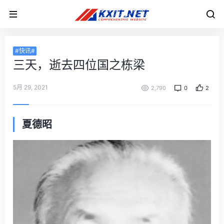
#快讯#
三天，逝去四位国之栋梁
5月 29, 2021
2,790
0
2
夏德昭