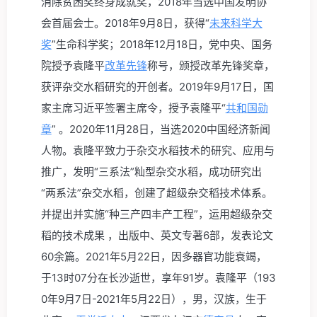
消除贫困奖终身成就奖，2018年当选中国发明协
会首届会士。2018年9月8日，获得“
未来科学大
奖
”生命科学奖；2018年12月18日，党中央、国务
院授予袁隆平
改革先锋
称号，颁授改革先锋奖章，
获评杂交水稻研究的开创者。2019年9月17日，国
家主席习近平签署主席令，授予袁隆平“
共和国勋
章
” 。2020年11月28日，当选2020中国经济新闻
人物。袁隆平致力于杂交水稻技术的研究、应用与
推广，发明“三系法”籼型杂交水稻，成功研究出
“两系法”杂交水稻，创建了超级杂交稻技术体系。
并提出并实施“种三产四丰产工程”，运用超级杂交
稻的技术成果 ，出版中、英文专著6部，发表论文
60余篇。2021年5月22日，因多器官功能衰竭，
于13时07分在长沙逝世，享年91岁。袁隆平
（193
0年9月7日-2021年5月22日）
，男，汉族，生于