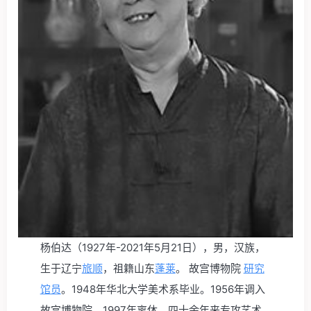
杨伯达
（1927年-2021年5月21日）
，男，汉族，
生于辽宁
旅顺
，祖籍山东
蓬莱
。 故宫博物院
研究
馆员
。1948年华北大学美术系毕业。1956年调入
故宫博物院，1997年离休。四十余年来专攻艺术