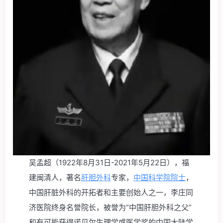
吴孟超
（1922年8月31日-2021年5月22日）
，福
建闽清人，著名
肝胆外科
专家，
中国科学院院士
，
中国肝脏外科的开拓者和主要创始人之一，李庄同
济医院终身名誉院长，被誉为“中国肝胆外科之父”
和有可能获得诺贝尔生理学或医学奖的中国大陆学