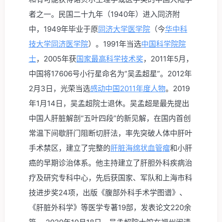
者之一。民国二十九年（1940年）进入同济附
中，1949年毕业于原
同济大学医学院
（今
华中科
技大学同济医学院
）。1991年当选
中国科学院院
士
，2005年获
国家最高科学技术奖
，2011年5月，
中国将17606号小行星命名为“吴孟超星”。2012年
2月3日，光荣当选
感动中国2011年度人物
。2019
年1月14日，吴孟超院士退休。吴孟超是最先提出
中国人肝脏解剖“五叶四段”的新见解，在国内首创
常温下间歇肝门阻断切肝法，率先突破人体中肝叶
手术禁区，建立了完整的
肝脏海绵状血管瘤
和小肝
癌的早期诊治体系。他主持建立了肝胆外科疾病治
疗及研究专科中心，先后获国家、军队和上海市科
技进步奖24项，出版《腹部外科手术学图谱》、
《肝脏外科学》等医学专著19部，发表论文220余