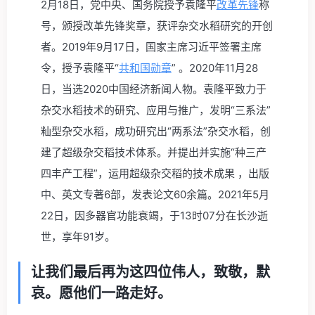
2月18日，党中央、国务院授予袁隆平
改革先锋
称
号，颁授改革先锋奖章，获评杂交水稻研究的开创
者。2019年9月17日，国家主席习近平签署主席
令，授予袁隆平“
共和国勋章
” 。2020年11月28
日，当选2020中国经济新闻人物。袁隆平致力于
杂交水稻技术的研究、应用与推广，发明“三系法”
籼型杂交水稻，成功研究出“两系法”杂交水稻，创
建了超级杂交稻技术体系。并提出并实施“种三产
四丰产工程”，运用超级杂交稻的技术成果 ，出版
中、英文专著6部，发表论文60余篇。2021年5月
22日，因多器官功能衰竭，于13时07分在长沙逝
世，享年91岁。
让我们最后再为这四位伟人，致敬，默
哀。愿他们一路走好。