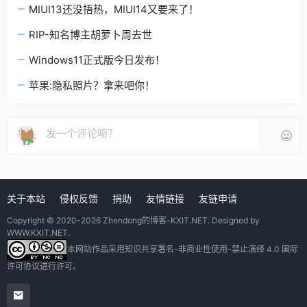
MIUI13还没捂热，MIUI14又要来了！
RIP-知名博主胡萝卜周去世
Windows11正式版今日发布！
苹果:隐私照片？拿来吧你！
关于本站
侵权反馈
捐助
友情链接
友链申请
Copyright © 2020-2026
Zhendong的博客-KXIT.NET
. Designed by
WWW.KXIT.NET
.
本网站作品采用
知识共享署名-非商业性使用-禁止演绎 4.0 国际
许可协议
进行许可。