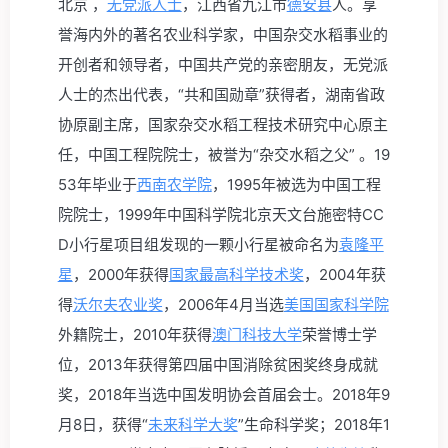
北京 ，
无党派人士
，江西省九江市
德安县
人。享
誉海内外的著名农业科学家，中国杂交水稻事业的
开创者和领导者，中国共产党的亲密朋友，无党派
人士的杰出代表，“共和国勋章”获得者，湖南省政
协原副主席，国家杂交水稻工程技术研究中心原主
任，中国工程院院士，被誉为“杂交水稻之父” 。19
53年毕业于
西南农学院
，1995年被选为中国工程
院院士，1999年中国科学院北京天文台施密特CC
D小行星项目组发现的一颗小行星被命名为
袁隆平
星
，2000年获得
国家最高科学技术奖
，2004年获
得
沃尔夫农业奖
，2006年4月当选
美国国家科学院
外籍院士，2010年获得
澳门科技大学
荣誉博士学
位，2013年获得第四届中国消除贫困奖终身成就
奖，2018年当选中国发明协会首届会士。2018年9
月8日，获得“
未来科学大奖
”生命科学奖；2018年1