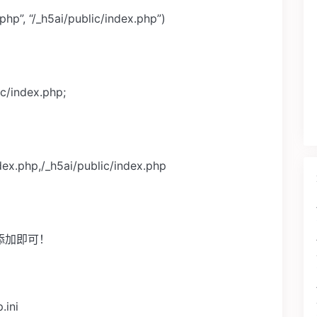
php”, “/_h5ai/public/index.php”)
c/index.php;
dex.php,/_h5ai/public/index.php
添加即可！
ini