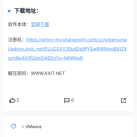
下载地址：
软件本体：
官网下载
注册机：
https://witim-my.sharepoint.com/:u:/g/persona
l/admin_kxit_net/EUJQZ4Y20udDp9fYSwRWRmoBXlZX
gxh8e4K0f2plxD46Zg?e=N6W4e8
解压密码：WWW.KXIT.NET
2
0
#
VMware