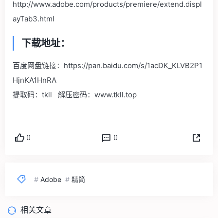
http://www.adobe.com/products/premiere/extend.displ
ayTab3.html
下载地址：
百度网盘链接：https://pan.baidu.com/s/1acDK_KLVB2P1
HjnKA1HnRA
提取码：tkll 解压密码：www.tkll.top
0
0
#
Adobe
#
精简
相关文章