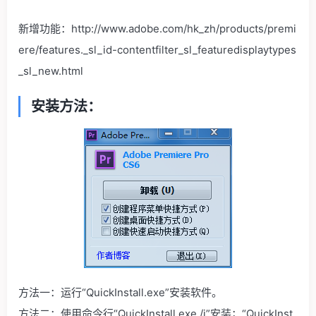
新增功能：http://www.adobe.com/hk_zh/products/premi
ere/features._sl_id-contentfilter_sl_featuredisplaytypes
_sl_new.html
安装方法：
方法一：运行“QuickInstall.exe”安装软件。
方法二：使用命令行“QuickInstall.exe /i”安装；“QuickInst