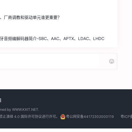
、厂商调教和驱动单元谁更重要？
编解码器简介-SBC、AAC、APTX、LDAC、LHDC
请
gned by
WWW.KXIT.NET
.
止演绎 4.0 国际许可协议
进行许可。
粤公网安备44172302000119
粤ICP