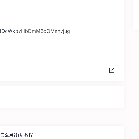
13QcWkpvHbDmM6qOMnhvjug
内怎么用?详细教程