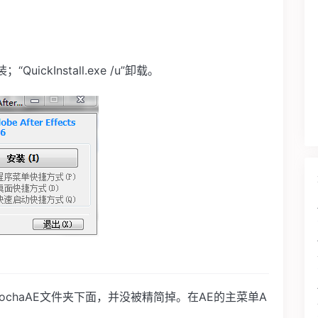
“QuickInstall.exe /u”卸载。
ffects\mochaAE文件夹下面，并没被精简掉。在AE的主菜单A