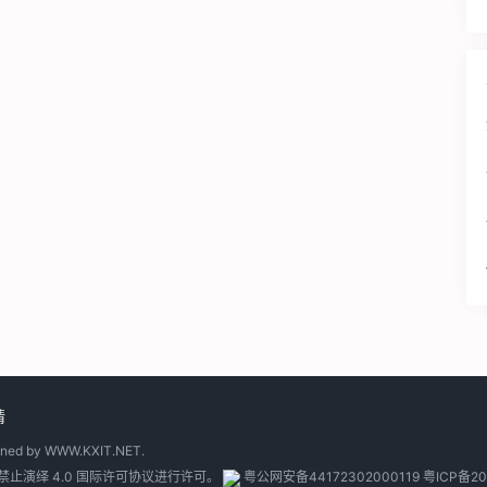
请
gned by
WWW.KXIT.NET
.
止演绎 4.0 国际许可协议
进行许可。
粤公网安备44172302000119
粤ICP备20