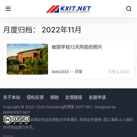
月度归档：
2022年11月
被困学校12天所拍的照片
Alrik2333
—
日常
11月 5, 2022
关于本站
侵权反馈
捐助
友情链接
友链申请
Copyright © 2020-2026
Zhendong的博客-KXIT.NET
. Designed by
WWW.KXIT.NET
.
本网站作品采用
知识共享署名-非商业性使用-禁止演绎 4.0 国际
许可协议
进行许可。