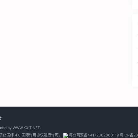
请
gned by
WWW.KXIT.NET
.
止演绎 4.0 国际许可协议
进行许可。
粤公网安备44172302000119
粤ICP备20