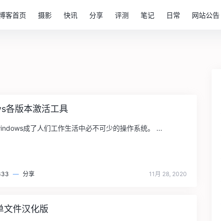
博客首页
摄影
快讯
分享
评测
笔记
日常
网站公告
ows各版本激活工具
indows成了人们工作生活中必不可少的操作系统。 ...
333
—
分享
11月 28, 2020
Z单文件汉化版