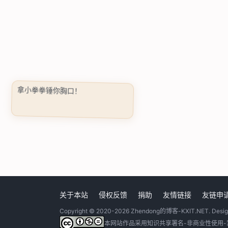
拿小拳拳锤你胸口！
关于本站
侵权反馈
捐助
友情链接
友链申
Copyright © 2020-2026
Zhendong的博客-KXIT.NET
. Desi
本网站作品采用
知识共享署名-非商业性使用-禁