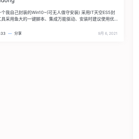
ndong
个我自己封装的Win10~(可无人值守安装) 采用IT天空ES5封
工具采用鱼大的一键脚本、集成万能驱动、安装时建议使用优启
333
—
分享
9月 6, 2021