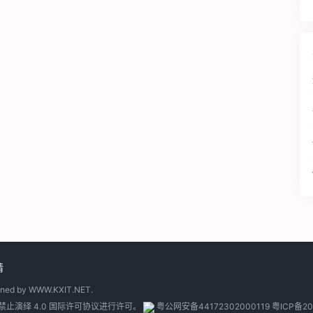
请
gned by
WWW.KXIT.NET
.
止演绎 4.0 国际许可协议
进行许可。
粤公网安备44172302000119
粤ICP备20