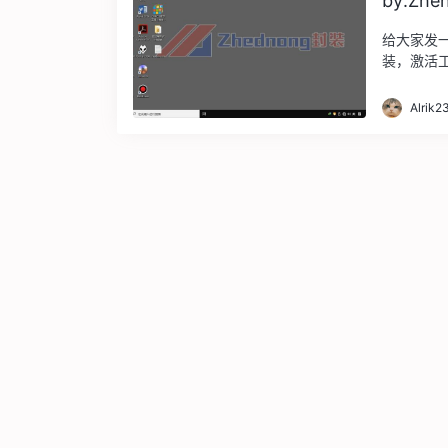
by:Zhe
给大家发一
装，激活
通。 ...
Alrik2