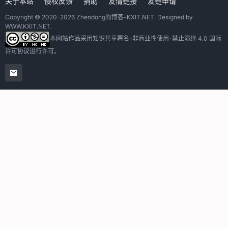
关于本站
侵权反馈
捐助
友情链接
友链申请
Copyright © 2020-2026
Zhendong的博客-KXIT.NET
. Designed by
WWW.KXIT.NET
.
本网站作品采用
知识共享署名-非商业性使用-禁止演绎 4.0 国际
许可协议
进行许可。