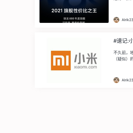
Alrik2
#速记
不久前，
（疑似）的
Alrik2