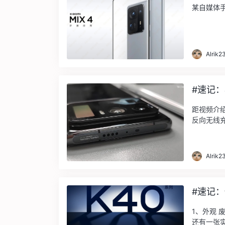
某自媒体手
Alrik2
#速记：小
距视频介绍
反向无线充
万像 ...
Alrik2
#速记：
1、外观 
还有一张实