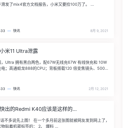
滑发了mix4官方文档报告，小米又要捡100万了。 ...
333
—
快讯
8月 9, 2021
米11 Ultra泄露
，Ultra 拥有黑白两色，配67W无线充67W 有线快充和 10W
电；高通蛟龙888的CPU；背板搭载120 倍变焦镜头、5000
333
—
快讯
2月 12, 2021
快出的Redmi K40应该是这样的…
废话不多说先上图！ 在一个多月前这张图就被网友发到网上了，
物贴着机密标签的： 2、 爆料 ...