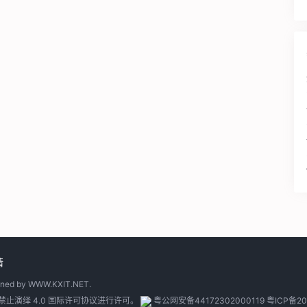
请
gned by
WWW.KXIT.NET
.
止演绎 4.0 国际许可协议
进行许可。
粤公网安备44172302000119
粤ICP备20